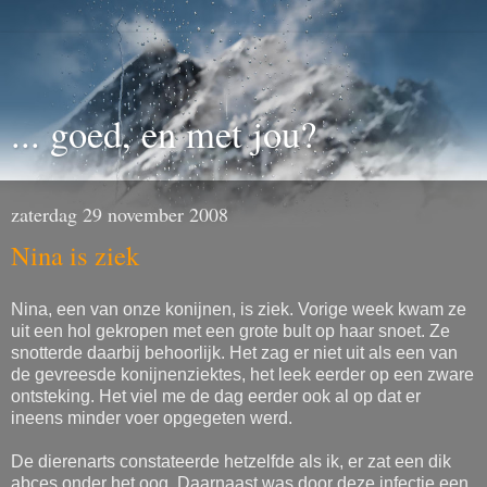
... goed, en met jou?
zaterdag 29 november 2008
Nina is ziek
Nina, een van onze konijnen, is ziek. Vorige week kwam ze
uit een hol gekropen met een grote bult op haar snoet. Ze
snotterde daarbij behoorlijk. Het zag er niet uit als een van
de gevreesde konijnenziektes, het leek eerder op een zware
ontsteking. Het viel me de dag eerder ook al op dat er
ineens minder voer opgegeten werd.
De dierenarts constateerde hetzelfde als ik, er zat een dik
abces onder het oog. Daarnaast was door deze infectie een