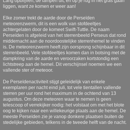
Lang opblijven, de lampen uit, en op je rug in het gras gaan
liggen, want ze komen er weer aan!
Elke zomer trekt de aarde door de Perseïden
meteorenzwerm, dit is een wolk van stofdeeltjes
achtergelaten door de komeet Swift-Tuttle. De naam
Perseïden is afgeleid van het sterrenbeeld Perseus dat rond
middernacht aan de noordoostelijke sterrenhemel te vinden
is. De meteorenzwerm heeft zijn oorsprong schijnbaar in dit
sterrenbeeld. Vele stofdeeltjes komen dan in botsing met de
dampkring van de aarde en veroorzaken kortstondig een
lichtstreep aan de hemel. Dit verschijnsel noemen we een
vallende ster of meteoor.
De Perseïdenactiviteit stijgt geleidelijk van enkele
exemplaren per nacht eind juli, tot vele tientallen vallende
sterren per uur rond het maximum in de ochtend van 13
augustus. Om deze meteoren waar te nemen is geen
telescoop of verrekijker nodig: het volstaat om met het blote
oog te kijken naar een willekeurige plaats aan de hemel. De
meeste Perseïden zie je vanop donkere plaatsen buiten de
stedelijke gebieden, telkens in de tweede helft van de nacht.