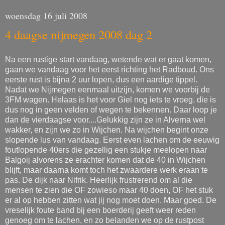
woensdag 16 juli 2008
4 daagse nijmegen 2008 dag 2
Na een rustige start vandaag, wetende wat er gaat komen,
gaan we vandaag voor het eerst richting het Radboud. Ons
eerste rust is bijna 2 uur lopen, dus een aardige tippel.
Nadat we Nijmegen eenmaal uitzijn, komen we voorbij de
3FM wagen. Helaas is het voor Giel nog iets te vroeg, die is
dus nog in geen velden of wegen te bekennen. Daar loop je
dan de vierdaagse voor....Gelukkig zijn ze in Alverna wel
wakker, en zijn we zo in Wijchen. Na wijchen begint onze
slopende lus van vandaag. Eerst even lachen om de eeuwig
foutlopende 40ers die gezellig een stukje meelopen naar
Balgoij alvorens ze erachter komen dat de 40 in Wijchen
blijft, maar daarna komt toch het zwaardere werk eraan te
pas. De dijk naar Nifrik. Heerlijk frustrerend om al die
mensen te zien die OF zowieso maar 40 doen, OF het stuk
er al op hebben zitten wat jij nog moet doen. Maar goed. De
vreselijk foute band bij een boerderij geeft weer reden
genoeg om te lachen, en zo belanden we op de rustpost