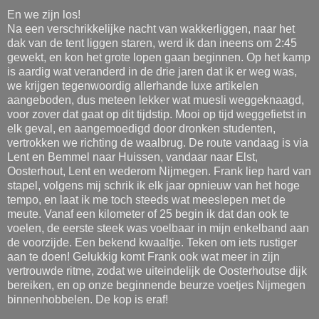
En we zijn los!
Na een verschrikkelijke nacht van wakkerliggen, naar het
dak van de tent liggen staren, werd ik dan ineens om 2:45
gewekt, en kon het grote lopen gaan beginnen. Op het kamp
is aardig wat veranderd in de drie jaren dat ik er weg was,
we krijgen tegenwoordig allerhande luxe artikelen
aangeboden, dus meteen lekker wat muesli weggeknaagd,
voor zover dat gaat op dit tijdstip. Mooi op tijd weggefietst in
elk geval, en aangemoedigd door dronken studenten,
vertrokken we richting de waalbrug. De route vandaag is via
Lent en Bemmel naar Huissen, vandaar naar Elst,
Oosterhout, Lent en wederom Nijmegen. Frank liep hard van
stapel, volgens mij schrik ik elk jaar opnieuw van het hoge
tempo, en laat ik me toch steeds wat meeslepen met de
meute. Vanaf een kilometer of 25 begin ik dat dan ook te
voelen, de eerste steek was voelbaar in mijn enkelband aan
de voorzijde. Een bekend kwaaltje. Teken om iets rustiger
aan te doen! Gelukkig komt Frank ook wat meer in zijn
vertrouwde ritme, zodat we uiteindelijk de Oosterhoutse dijk
bereiken, en op onze beginnende beurze voetjes Nijmegen
binnenhobbelen. De kop is eraf!