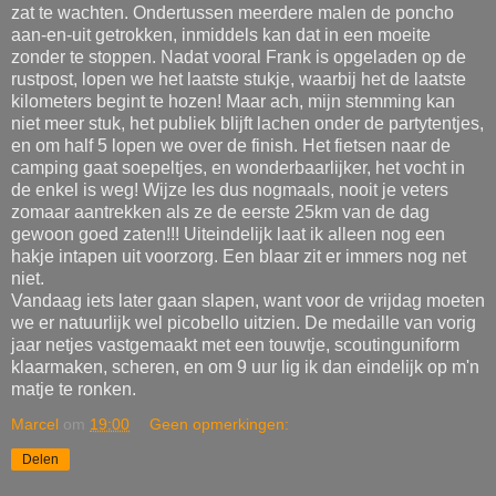
zat te wachten. Ondertussen meerdere malen de poncho
aan-en-uit getrokken, inmiddels kan dat in een moeite
zonder te stoppen. Nadat vooral Frank is opgeladen op de
rustpost, lopen we het laatste stukje, waarbij het de laatste
kilometers begint te hozen! Maar ach, mijn stemming kan
niet meer stuk, het publiek blijft lachen onder de partytentjes,
en om half 5 lopen we over de finish. Het fietsen naar de
camping gaat soepeltjes, en wonderbaarlijker, het vocht in
de enkel is weg! Wijze les dus nogmaals, nooit je veters
zomaar aantrekken als ze de eerste 25km van de dag
gewoon goed zaten!!! Uiteindelijk laat ik alleen nog een
hakje intapen uit voorzorg. Een blaar zit er immers nog net
niet.
Vandaag iets later gaan slapen, want voor de vrijdag moeten
we er natuurlijk wel picobello uitzien. De medaille van vorig
jaar netjes vastgemaakt met een touwtje, scoutinguniform
klaarmaken, scheren, en om 9 uur lig ik dan eindelijk op m'n
matje te ronken.
Marcel
om
19:00
Geen opmerkingen:
Delen