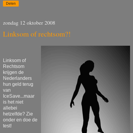
Delen
zondag 12 oktober 2008
Linksom of rechtsom?!
Linksom of
Rechtsom
krijgen de
Nederlanders
hun geld terug
van
IceSave...maar
is het niet
allebei
hetzelfde? Zie
onder en doe de
test!