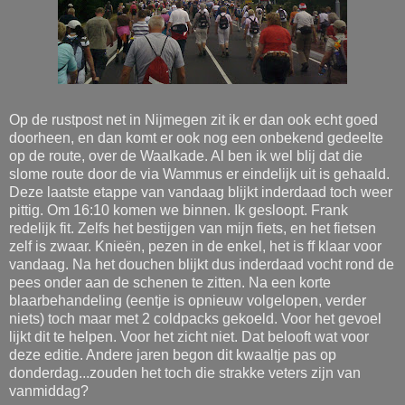
Op de rustpost net in Nijmegen zit ik er dan ook echt goed
doorheen, en dan komt er ook nog een onbekend gedeelte
op de route, over de Waalkade. Al ben ik wel blij dat die
slome route door de via Wammus er eindelijk uit is gehaald.
Deze laatste etappe van vandaag blijkt inderdaad toch weer
pittig. Om 16:10 komen we binnen. Ik gesloopt. Frank
redelijk fit. Zelfs het bestijgen van mijn fiets, en het fietsen
zelf is zwaar. Knieën, pezen in de enkel, het is ff klaar voor
vandaag. Na het douchen blijkt dus inderdaad vocht rond de
pees onder aan de schenen te zitten. Na een korte
blaarbehandeling (eentje is opnieuw volgelopen, verder
niets) toch maar met 2 coldpacks gekoeld. Voor het gevoel
lijkt dit te helpen. Voor het zicht niet. Dat belooft wat voor
deze editie. Andere jaren begon dit kwaaltje pas op
donderdag...zouden het toch die strakke veters zijn van
vanmiddag?